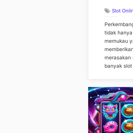
Slot Onli
Perkembanga
tidak hanya
memukau yan
memberikan
merasakan s
banyak slo