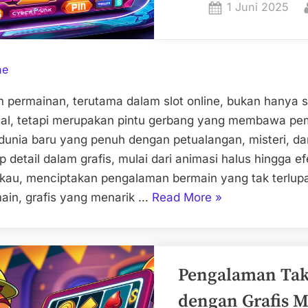
Posted
1 Juni 2025
on
ne
m permainan, terutama dalam slot online, bukan hanya 
ual, tetapi merupakan pintu gerbang yang membawa pe
unia baru yang penuh dengan petualangan, misteri, da
p detail dalam grafis, mulai dari animasi halus hingga ef
au, menciptakan pengalaman bermain yang tak terlupa
“Grafis
ain, grafis yang menarik …
Read More
»
Memukau:
Menyelami
Dunia
Pengalaman Tak
Tanpa
Batas
dengan Grafis 