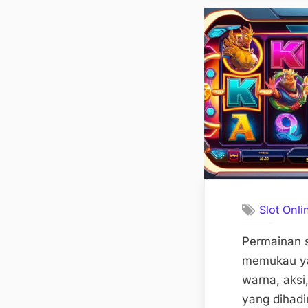
Slot Onli
Permainan s
memukau ya
warna, aksi
yang dihad