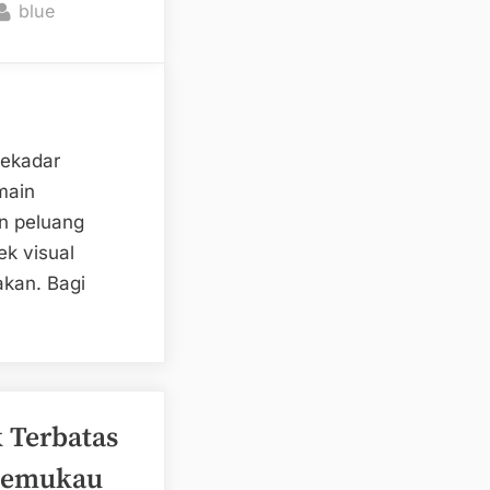
By
blue
yang
Tak
Terbatas!”
sekadar
main
n peluang
ek visual
kan. Bagi
 Terbatas
Memukau