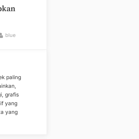
pkan
By
blue
ek paling
inkan,
, grafis
if yang
ta yang
n