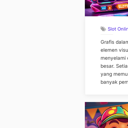
Slot Onli
Grafis dala
elemen vis
menyelami d
besar. Setia
yang memuk
banyak pem