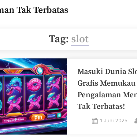
an Tak Terbatas
Tag:
slot
Masuki Dunia Sl
Grafis Memukau
Pengalaman Men
Tak Terbatas!
Posted
1 Juni 2025
on