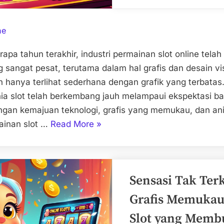
ne
apa tahun terakhir, industri permainan slot online tela
g sangat pesat, terutama dalam hal grafis dan desain vis
n hanya terlihat sederhana dengan grafik yang terbata
unia slot telah berkembang jauh melampaui ekspektasi b
gan kemajuan teknologi, grafis yang memukau, dan an
“Dunia
ainan slot …
Read More
»
Slot
dengan
Grafis
Sensasi Tak Ter
Memukau,
Pengalaman
Grafis Memukau
Tak
Slot yang Memb
Terbatas