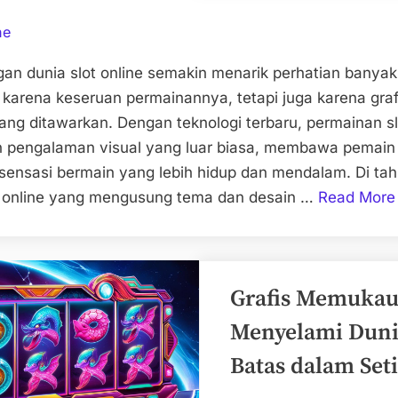
ne
n dunia slot online semakin menarik perhatian banyak
 karena keseruan permainannya, tetapi juga karena graf
g ditawarkan. Dengan teknologi terbaru, permainan slo
 pengalaman visual yang luar biasa, membawa pemain
ensasi bermain yang lebih hidup dan mendalam. Di ta
t online yang mengusung tema dan desain …
Read More
Grafis Memukau
Menyelami Duni
Batas dalam Seti