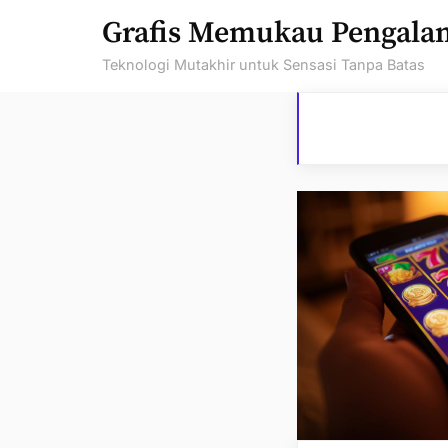
Skip
Grafis Memukau Pengalam
to
Teknologi Mutakhir untuk Sensasi Tanpa Batas
content