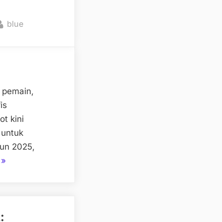
By
blue
 pemain,
is
t kini
 untuk
hun 2025,
“Masuki
»
Dunia
Slot
dengan
:
Grafis