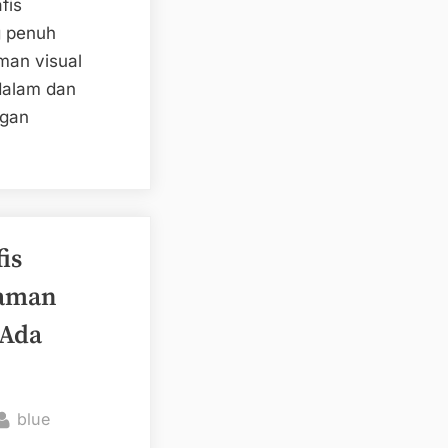
fis
g penuh
man visual
dalam dan
ngan
is
laman
 Ada
By
blue