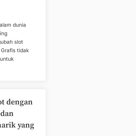
alam dunia
ing
gubah slot
Grafis tidak
 untuk
ot dengan
 dan
arik yang