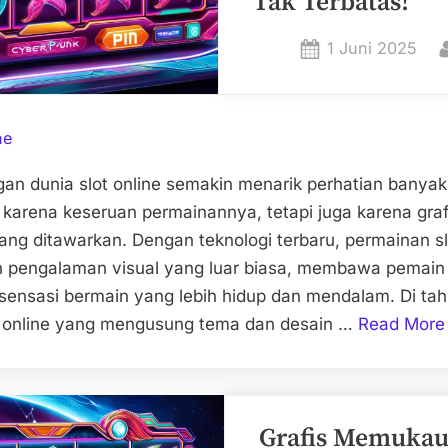
Tak Terbatas!
Posted
1 Juni 2025
on
ne
n dunia slot online semakin menarik perhatian banyak
 karena keseruan permainannya, tetapi juga karena graf
g ditawarkan. Dengan teknologi terbaru, permainan slo
 pengalaman visual yang luar biasa, membawa pemain
ensasi bermain yang lebih hidup dan mendalam. Di ta
t online yang mengusung tema dan desain …
Read More
Grafis Memukau